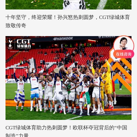
十年坚守，终迎荣耀！孙兴慜热刺圆梦，CGT绿城体育
致敬传奇
CGT绿城体育助力热刺圆梦！欧联杯夺冠背后的“中国
制造”力量