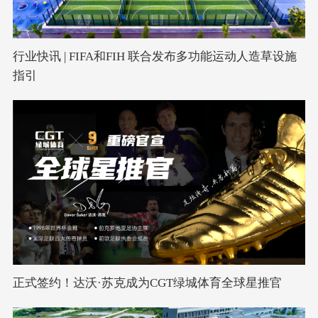
行业快讯 | FIFA和FIH 联合发布多功能运动人造草设施
指引
正式签约！达沃·苏克成为CGT绿城体育全球星推官