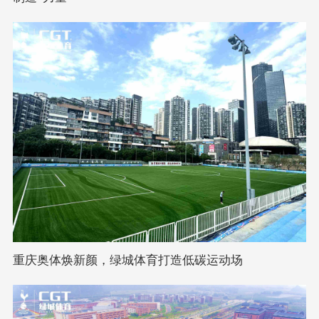
重庆奥体焕新颜，绿城体育打造低碳运动场