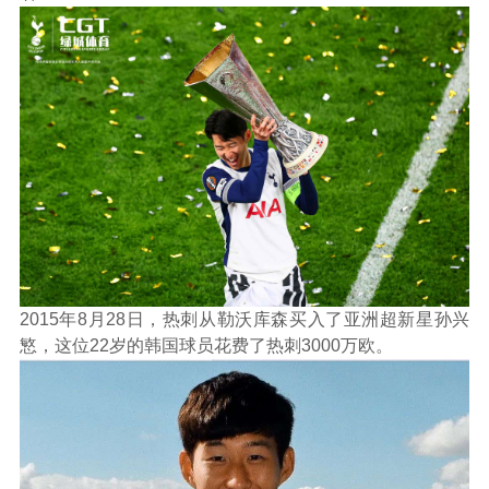
2015年8月28日，热刺从勒沃库森买入了亚洲超新星孙兴
慜，这位22岁的韩国球员花费了热刺3000万欧。