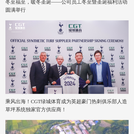
冬至福至，暖冬圣诞——公司员工冬至暨圣诞福利活动
圆满举行
乘风出海！CGT绿城体育成为英超豪门热刺俱乐部人造
草坪系统独家官方供应商！