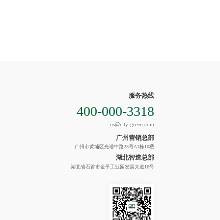
服务热线
400-000-3318
os@city-green.com
广州营销总部
广州市黄埔区光谱中路23号A1栋10楼
湖北智造总部
湖北省石首市金平工业园发展大道16号