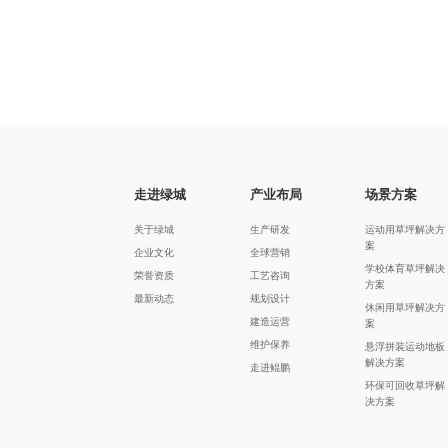
走进绿城
产业布局
场景方案
关于绿城
生产研发
运动用草坪解决方
案
企业文化
全球营销
学校体育草坪解决
荣誉资质
工艺咨询
方案
最新动态
规划设计
休闲用草坪解决方
建造运营
案
维护保养
悬浮拼装运动地板
解决方案
走进鲲鹏
环保可回收草坪解
决方案