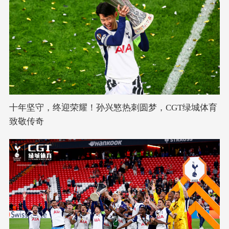
十年坚守，终迎荣耀！孙兴慜热刺圆梦，CGT绿城体育
致敬传奇