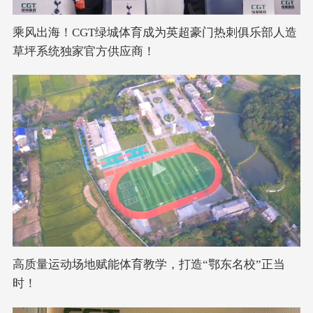
乘风出海！CGT绿城体育成为英超豪门热刺俱乐部人造
草坪系统独家官方供应商！
高质量运动场地赋能体育教学，打造“鄂东名校”正当
时！