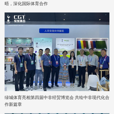
晤，深化国际体育合作
绿城体育亮相第四届中非经贸博览会 共绘中非现代化合
作新篇章