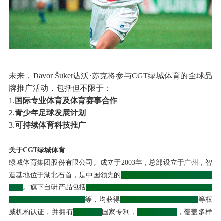
未来，Davor Šuker达沃·苏克将参与CGT绿城体育的全球品
牌推广活动，包括但不限于：
1.
国际专业体育及体育赛事合作
2.
青少年足球发展计划
3.
可持续体育科技推广
关于CGT绿城体育
绿城体育集团股份有限公司。成立于2003年，总部设立于广州，智
造基地位于湖北石首，是中国领先的
全场景运动地面系统领域的领
航者
。旗下自研产品包括
超耐磨人造草、可移动式拼装草、XPE减
震垫、TPE环保橡胶颗粒
等，均获得
国际足联、SGS、欧盟CE
等权
威机构认证，并拥有
超过90项
国家专利，
200多款SKU
，覆盖多样