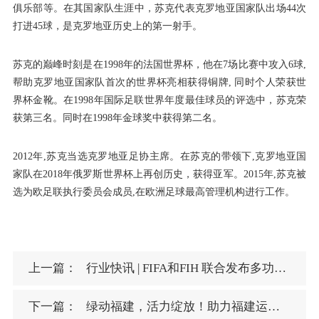
俱乐部等。在其国家队⽣涯中，苏克代表克罗地亚国家队出场44次
打进45球，是克罗地亚历史上的第⼀射⼿。
苏克的巅峰时刻是在1998年的法国世界杯，他在7场⽐赛中攻⼊6球,
帮助克罗地亚国家队⾸次的世界杯亮相获得铜牌, 同时个⼈荣获世
界杯⾦靴。在1998年国际⾜联世界年度最佳球员的评选中，苏克荣
获第三名。同时在1998年⾦球奖中获得第⼆名。
2012年,苏克当选克罗地亚⾜协主席。在苏克的带领下,克罗地亚国
家队在2018年俄罗斯世界杯上再创历史，获得亚军。2015年,苏克被
选为欧⾜联执⾏委员会成员,在欧洲足球最⾼管理机构进行工作。
上一篇：
行业快讯 | FIFA和FIH 联合发布多功能运动人造草设施指引
下一篇：
绿动福建，活力绽放！助力福建运动空间焕新升级