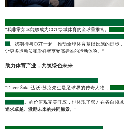
Davor Šuker达沃·苏克表示：
“我非常荣幸能够成为CGT绿城体育的全球星推官。
CGT在
人造草坪领域的技术创新和可持续发展理念令人印象深
刻
。我期待与CGT一起，推动全球体育基础设施的进步，
让更多运动员和爱好者享受高标准的运动体验。”
助力体育产业，共筑绿色未来
CGT绿城体育总裁兼董事长成冬来先生表示：
“Davor Šuker达沃·苏克先生是足球界的传奇人物，
他的职
业精神、领导力以及对足球发展的贡献与CGT的品牌理念
高度契合
。
的价值观完美呼应，也体现了双方在各自领域
追求卓越、激励未来的共同愿景
。”
CGT绿城体育副总裁兼执行董事徐靓先生表示：