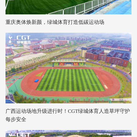
重庆奥体焕新颜，绿城体育打造低碳运动场
广西运动场地升级进行时！CGT绿城体育人造草坪守护
每步安全