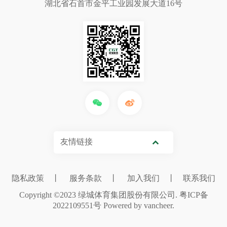
湖北省石首市金平工业园发展大道16号
友情链接
隐私政策
丨
服务条款
丨
加入我们
丨
联系我们
Copyright ©2023 绿城体育集团股份有限公司.
粤ICP备
2022109551号
Powered by vancheer.