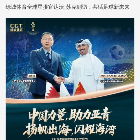
绿城体育全球星推官达沃·苏克到访，共话足球新未来