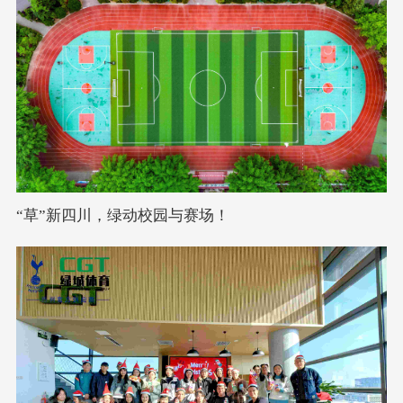
“草”新四川，绿动校园与赛场！