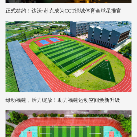
正式签约！达沃·苏克成为CGT绿城体育全球星推官
绿动福建，活力绽放！助力福建运动空间焕新升级