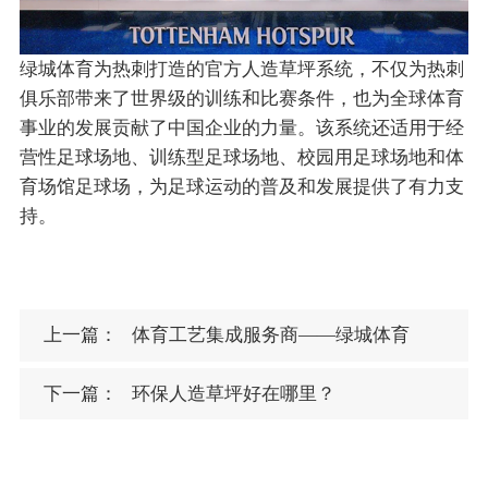
绿城体育为热刺打造的官方人造草坪系统，不仅为热刺
俱乐部带来了世界级的训练和比赛条件，也为全球体育
事业的发展贡献了中国企业的力量。该系统还适用于经
营性足球场地、训练型足球场地、校园用足球场地和体
育场馆足球场，为足球运动的普及和发展提供了有力支
持。
上一篇：
体育工艺集成服务商——绿城体育
下一篇：
环保人造草坪好在哪里？