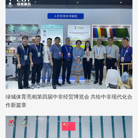
绿城体育亮相第四届中非经贸博览会 共绘中非现代化合
作新篇章