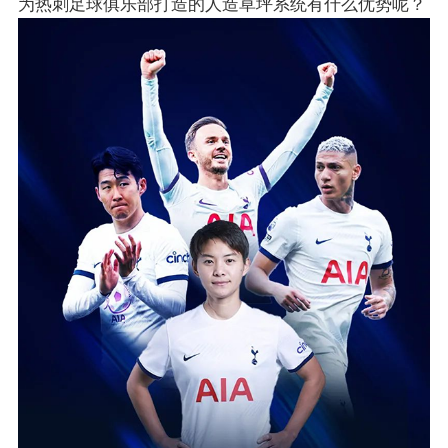
为热刺足球俱乐部打造的人造草坪系统有什么优势呢？