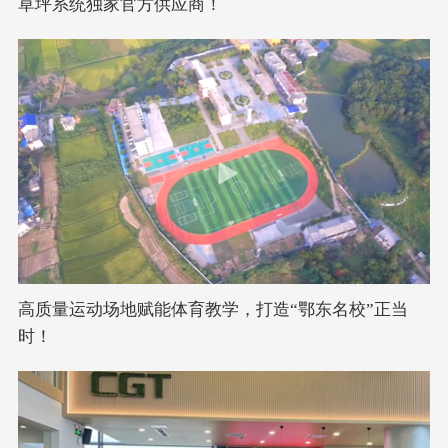
草坪系统独家官方供应商！
高质量运动场地赋能体育教学，打造“鄂东名校”正当
时！