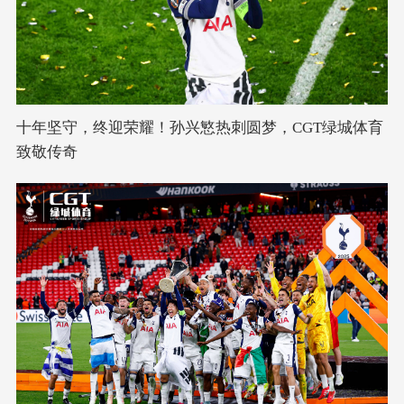
十年坚守，终迎荣耀！孙兴慜热刺圆梦，CGT绿城体育
致敬传奇