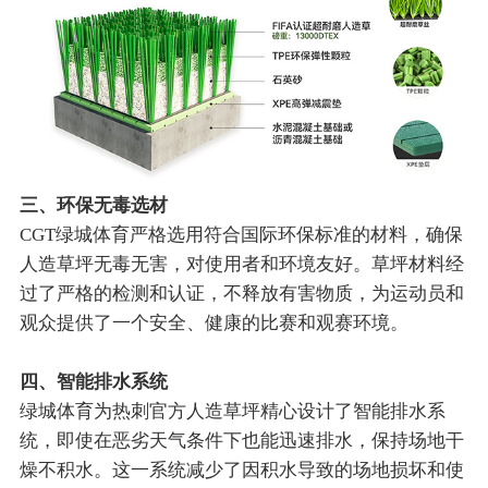
三、环保无毒选材
CGT绿城体育严格选用符合国际环保标准的材料，确保
人造草坪无毒无害，对使用者和环境友好。草坪材料经
过了严格的检测和认证，不释放有害物质，为运动员和
观众提供了一个安全、健康的比赛和观赛环境。
四、智能排水系统
绿城体育为热刺官方人造草坪精心设计了智能排水系
统，即使在恶劣天气条件下也能迅速排水，保持场地干
燥不积水。这一系统减少了因积水导致的场地损坏和使