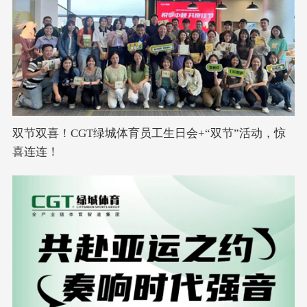
双节双喜！CGT绿城体育员工生日会+“双节”活动，惊
喜连连！