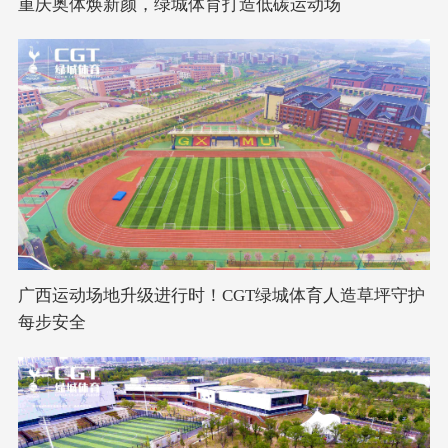
重庆奥体焕新颜，绿城体育打造低碳运动场
广西运动场地升级进行时！CGT绿城体育人造草坪守护
每步安全