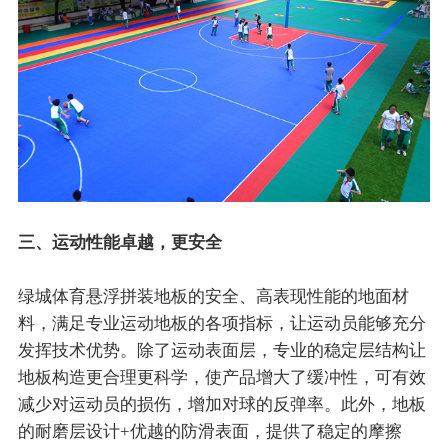
三、运动性能
卓越，
更安全
绿城体育悬浮拼装地板的安全、高表现性能的地面材
料，满足专业运动地板的各项指标，让运动员能够充分
发挥技术优势。除了运动表面层，专业的稳定层结构让
地板构造更合理更科学，使产品增大了缓冲性，可有效
减少对运动员的损伤，增加对球的反弹率。此外，地板
的耐磨层设计+优越的防滑表面，提供了稳定的摩擦