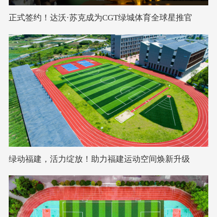
正式签约！达沃·苏克成为CGT绿城体育全球星推官
绿动福建，活力绽放！助力福建运动空间焕新升级