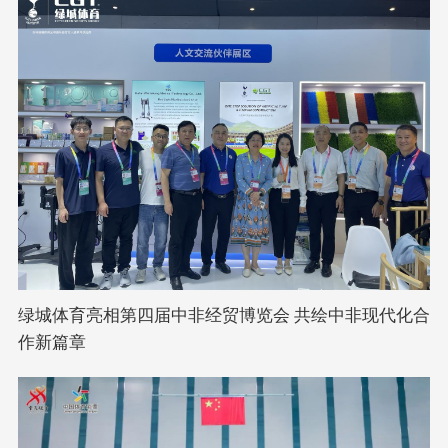
绿城体育亮相第四届中非经贸博览会 共绘中非现代化合
作新篇章