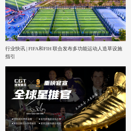
行业快讯 | FIFA和FIH 联合发布多功能运动人造草设施
指引