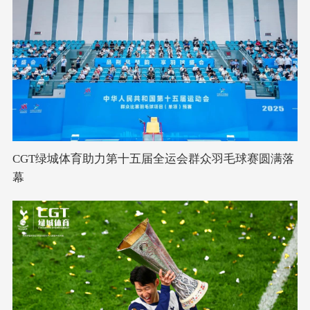
CGT绿城体育助力第十五届全运会群众羽毛球赛圆满落
幕