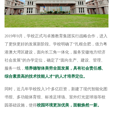
2019年9月，学校正式与卓雅教育集团实行战略合作，进入
了更快更好的发展新阶段。学校明确了“扎根合肥，借力粤
港澳大湾区建设，面向长三角一体化，服务安徽地方经济
社会发展”的办学定位，确定了“面向生产、建设、管理、
服务一线，
培养德智体美劳全面发展，具有社会责任感、
综合素质高的技术技能人才”的人才培养定位。
同时，近几年学校投入3个多亿巨资，新建了现代智能化图
书馆、多功能体育馆、标准足球场、室外灯光篮球场等校
园基础设施，使得
校园环境更加优美，面貌焕然一新。