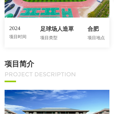
2024
足球场人造草
合肥
项目时间
项目类型
项目地点
项目简介
PROJECT DESCRIPTION