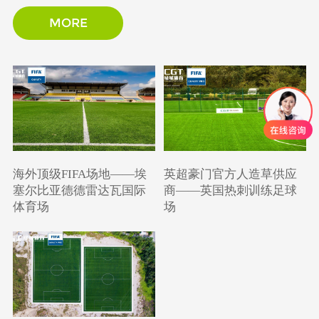
MORE
海外顶级FIFA场地——埃
英超豪门官方人造草供应
塞尔比亚德德雷达瓦国际
商——英国热刺训练足球
体育场
场