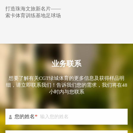
打造珠海文旅新名片——
索卡体育训练基地足球场
业务联系
想要了解有关CGT绿城体育的更多信息及获得样品明
细，请立即联系我们！告诉我们您的需求，我们将在48
小时内与您联系
*
您的姓名