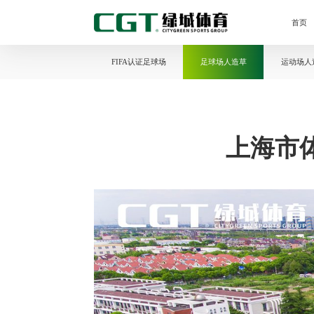
首页
FIFA认证足球场
足球场人造草
运动场人
上海市