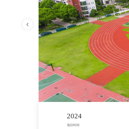
2024
项目时间