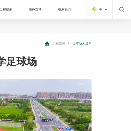
中
工程案例
服务支持
联系我们
工程案例
足球场人造草
学足球场