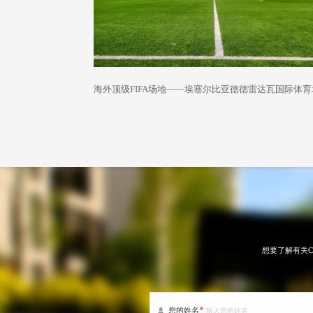
海外顶级FIFA场地——埃塞尔比亚德德雷达瓦国际体育
想要了解有关
*
您的姓名