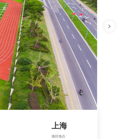
上海
项目地点