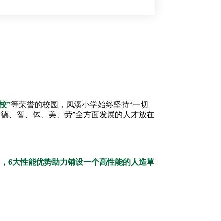
校”
等荣誉的校园，凤溪小学始终坚持“一切
“德、智、体、美、劳”全方面发展的人才放在
S，
6大性能优势助力
铺设一个高性能的人造草