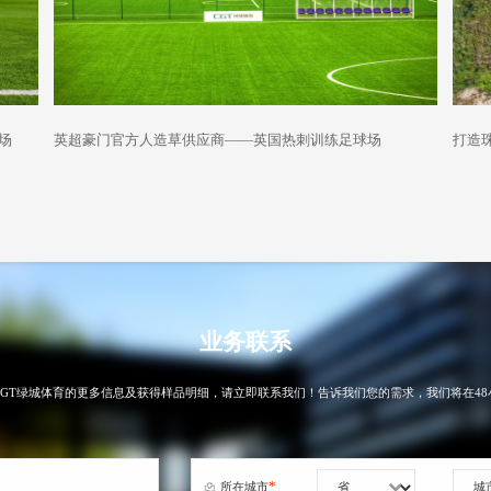
场
英超豪门官方人造草供应商——英国热刺训练足球场
打造
业务联系
CGT绿城体育的更多信息及获得样品明细，请立即联系我们！告诉我们您的需求，我们将在48
*
所在城市