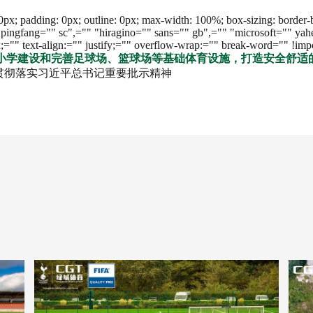
x; padding: 0px; outline: 0px; max-width: 100%; box-sizing: border-bo
ingfang="" sc",="" "hiragino="" sans="" gb",="" "microsoft="" yahei=
x;="" text-align:="" justify;="" overflow-wrap:="" break-word="" !imp
中小学建设和完善足球场、篮球场等基础体育设施，打造安全舒适
贯彻落实习近平总书记重要批示精神