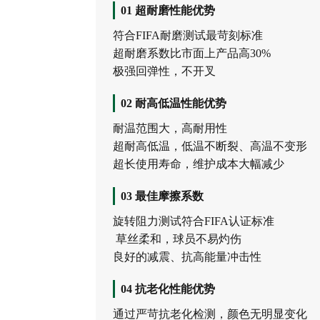
01 超耐磨性能优势
符合FIFA耐磨测试最苛刻标准
超耐磨系数比市面上产品高30%
极强回弹性，不开叉
02 耐高低温性能优势
耐温范围大，高耐用性
超耐高低温，低温不断裂、高温不变形
超长使用寿命，维护成本大幅减少
03 最佳摩擦系数
旋转阻力测试符合FIFA认证标准
草丝柔和，球员不易灼伤
良好的减震、抗高能量冲击性
04 抗老化性能优势
通过严苛抗老化检测，颜色无明显变化