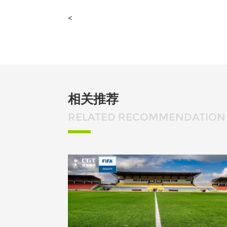
<
相关推荐
RELATED RECOMMENDATION