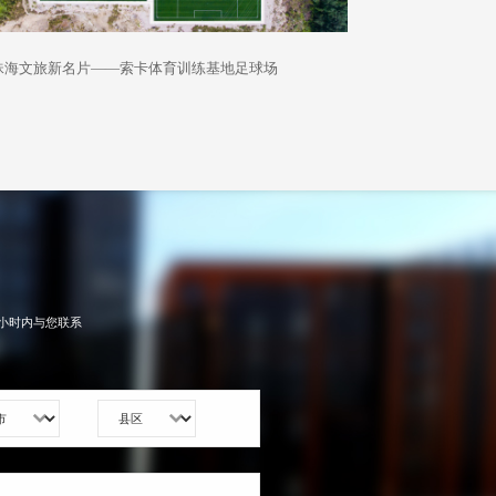
珠海文旅新名片——索卡体育训练基地足球场
小时内与您联系