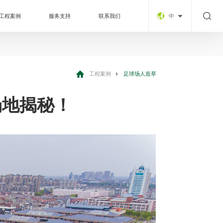
中
工程案例
服务支持
联系我们
工程案例
足球场人造草
场地揭秘！