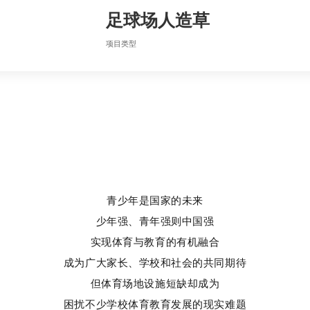
足球场人造草
项目类型
青少年是国家的未来
少年强、青年强则中国强
实现体育与教育的有机融合
成为广大家长、学校和社会的共同期待
但体育场地设施短缺却成为
困扰不少学校体育教育发展的现实难题