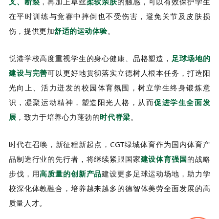
叉、断裂
，再加上草丝
柔软亲肤
的触感，可以有效保护学生
在平时训练与竞赛中摔倒也不受伤害，避免关节及皮肤损
伤，提供更加
舒适的运动体验
。
悦港学校高度重视学生的身心健康、品格塑造，
足球场地的
建设与完善
可以更好地贯彻落实立德树人根本任务，打造阳
光向上、活力迸发的校园体育氛围，树立学生终身锻炼意
识，凝聚运动精神，塑造阳光人格，从而
促进学生全面发
展
，致力于培养心力蓬勃的
时代脊梁
。
时代在召唤，新征程新起点，CGT绿城体育作为国内体育产
品制造行业的先行者，将继续紧跟国家
建设体育强国
的战略
步伐，用
高质量的创新产品
建设更多足球运动场地，助力学
校深化体教融合，培养越来越多的德智体美劳全面发展的高
质量人才。